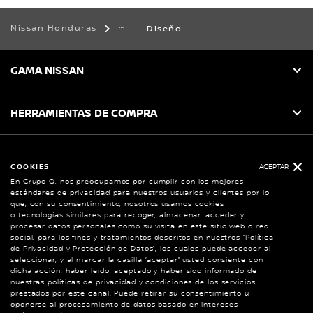
Nissan Honduras
Diseño
GAMA NISSAN
HERRAMIENTAS DE COMPRA
SERVICIO AL CLIENTE
COOKIES
ACEPTAR
En Grupo Q, nos preocupamos por cumplir con los mejores
estándares de privacidad para nuestros usuarios y clientes por lo
NISSAN SOCIAL
que, con su consentimiento, nosotros usamos cookies
o tecnologías similares para recoger, almacenar, acceder y
facebook
twitter
youtube
instagram
procesar datos personales como su visita en este sitio web o red
social, para los fines y tratamientos descritos en nuestros “Política
de Privacidad y Protección de Datos”, los cuales puede acceder al
seleccionar, y al marcar la casilla “aceptar” usted consiente con
dicha acción, haber leído, aceptado y haber sido informado de
Sitio Global
nuestras políticas de privacidad y condiciones de los servicios
prestados por este canal. Puede retirar su consentimiento u
oponerse al procesamiento de datos basado en intereses