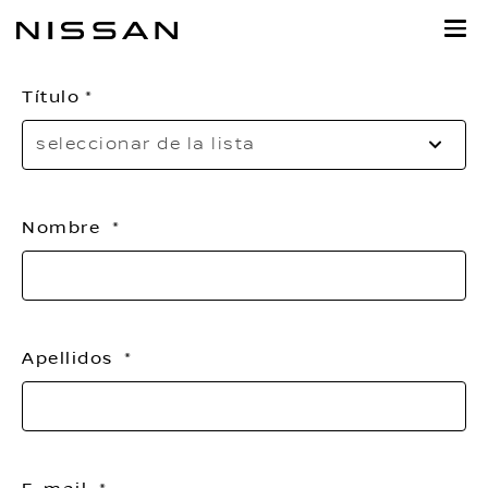
Regresar
al
contenido
Título
principal
Se
seleccionar de la lista
to
o
th
Nombre
li
Apellidos