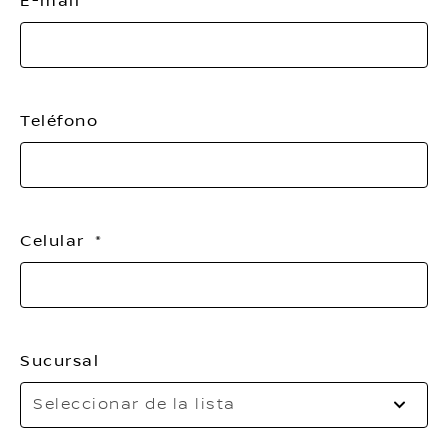
E-mail
Teléfono
Celular
Sucursal
Se
Seleccionar de la lista
to
o