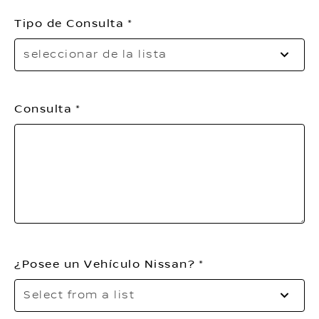
th
Tipo de Consulta
li
Se
seleccionar de la lista
to
o
th
Consulta
li
¿Posee un Vehículo Nissan?
Se
Select from a list
to